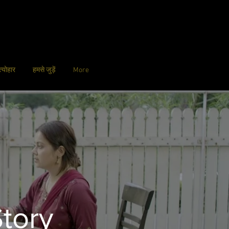
्योहार
हमसे जुड़ें
More
Story