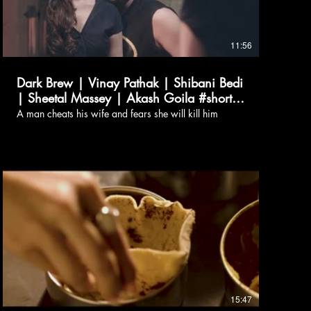
11:56
Dark Brew | Vinay Pathak | Shibani Bedi
| Sheetal Massey | Akash Goila #shorts
#short #film
A man cheats his wife and fears she will kill him
15:47