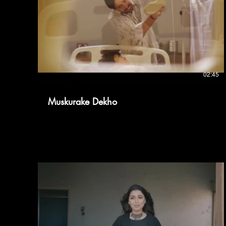
02:45
Muskurake Dekho