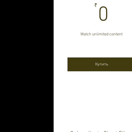
0₹
₹
0
Watch unlimited content
Действует 1 неделю
Купить