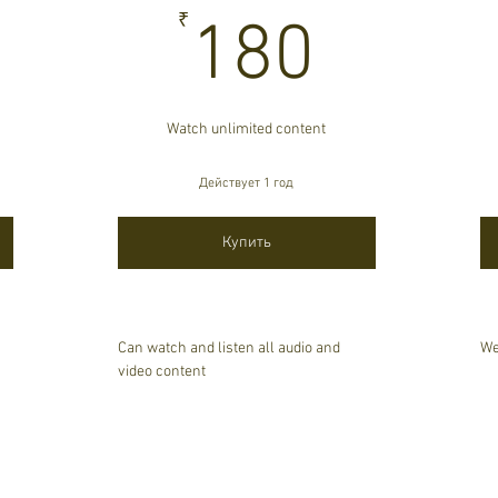
180₹
₹
180
Watch unlimited content
Действует 1 год
Купить
Can watch and listen all audio and
We
video content