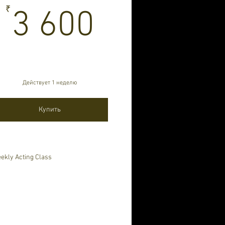
3 600₹
₹
3 600
Действует 1 неделю
Купить
ekly Acting Class